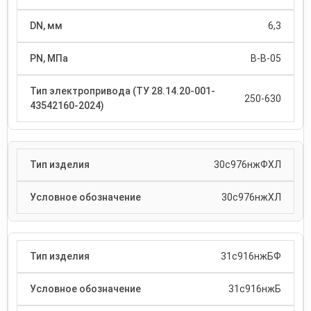
6,3
В-В-05
250-630
30с976нжФХЛ
30с976нжХЛ
31с916нжБФ
31с916нжБ