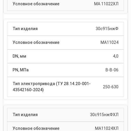
МА 11022ХЛ
30с915нжФ
МА11024
4,0
В-В-06
250-630
30с915нжФХЛ
МА11024ХЛ