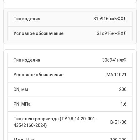
31с916нжБФХЛ
31с916нжБХЛ
30с941нжФ
МА 11021
200
1,6
В-Б1-06