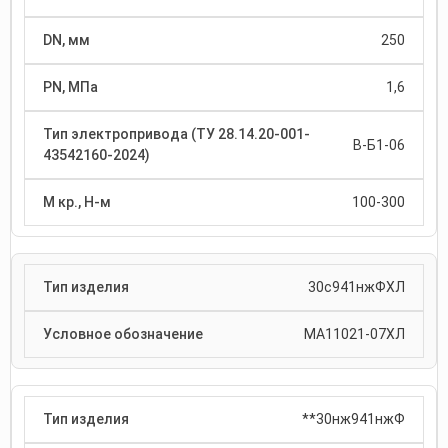
250
1,6
В-Б1-06
100-300
30с941нжФХЛ
МА11021-07ХЛ
**30нж941нжФ