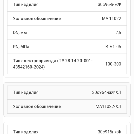
30с964нжФ
МА 11022
2,5
В-Б1-05
100-300
30с964нжФХЛ
МА11022-ХЛ
30с915нжФ