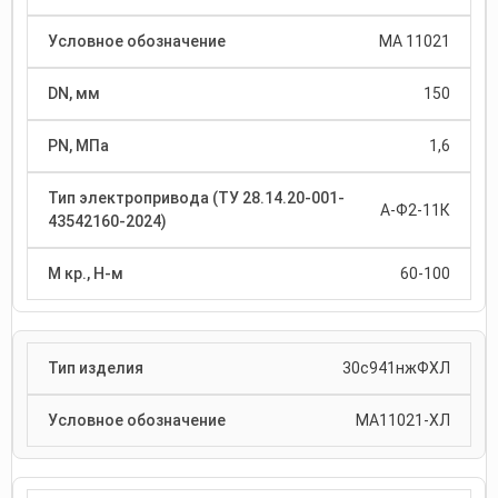
МА 11021
150
1,6
А-Ф2-11К
60-100
30с941нжФХЛ
МА11021-ХЛ