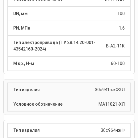
100
1,6
В-А2-11К
60-100
30с941нжФХЛ
МА11021-ХЛ
30с964нжФ