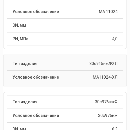
МА 11024
4,0
30с915нжФХЛ
МА11024-ХЛ
30с976нжФ
30с976нж
6,3