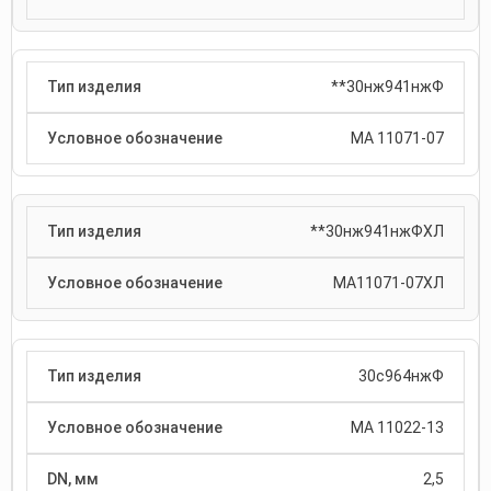
**30нж941нжФ
МА 11071-07
**30нж941нжФХЛ
МА11071-07ХЛ
30с964нжФ
МА 11022-13
2,5