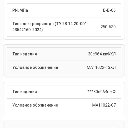
В-В-06
250-630
30с964нжФХЛ
МА11022-13ХЛ
***30с964нжФ
МА11022-07