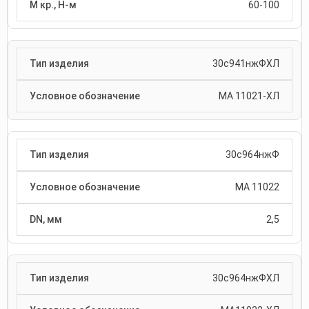
60-100
30с941нжФХЛ
МА 11021-ХЛ
30с964нжФ
МА 11022
2,5
30с964нжФХЛ