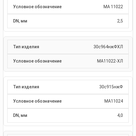
МА 11022
2,5
30с964нжФХЛ
МА11022-ХЛ
30с915нжФ
МА11024
4,0