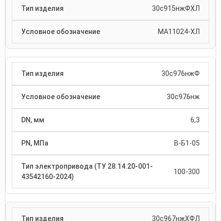
30с915нжФХЛ
МА11024-ХЛ
30с976нжФ
30с976нж
6,3
В-Б1-05
100-300
30с967нжХФЛ