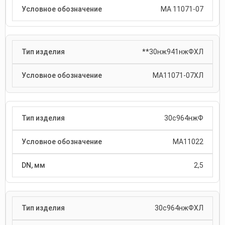
МА 11071-07
**30нж941нжФХЛ
МА11071-07ХЛ
30с964нжФ
МА11022
2,5
30с964нжФХЛ