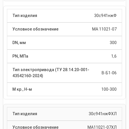
30с941нжФ
МА 11021-07
300
1,6
В-Б1-06
100-300
30с941нжФХЛ
МА11021-07ХЛ