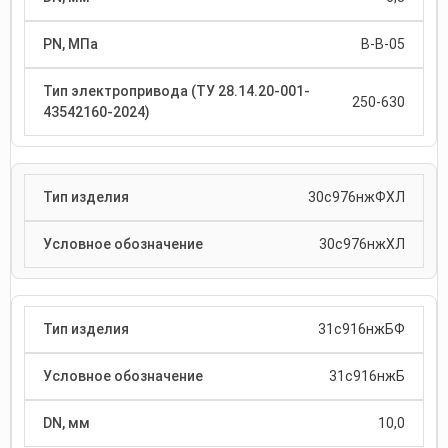
В-В-05
250-630
30с976нжФХЛ
30с976нжХЛ
31с916нжБФ
31с916нжБ
10,0