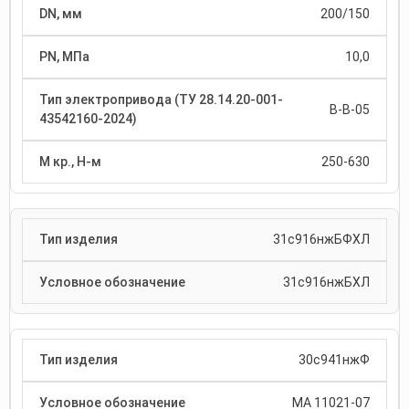
200/150
10,0
В-В-05
250-630
31с916нжБФХЛ
31с916нжБХЛ
30с941нжФ
МА 11021-07