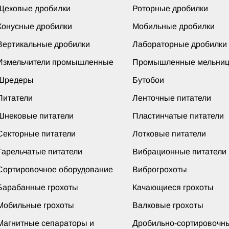
Щековые дробилки
Роторные дробилки
Конусные дробилки
Мобильные дробилки
Вертикальные дробилки
Лабораторные дробилки
Измельчители промышленные
Промышленные мельни
Шредеры
Бутобои
Питатели
Ленточные питатели
Шнековые питатели
Пластинчатые питатели
Секторные питатели
Лотковые питатели
Тарельчатые питатели
Вибрационные питатели
Сортировочное оборудование
Виброгрохоты
Барабанные грохоты
Качающиеся грохоты
Мобильные грохоты
Валковые грохоты
Магнитные сепараторы и
Дробильно-сортировочн