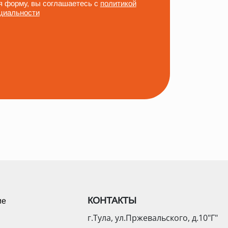
 форму, вы соглашаетесь с
политикой
циальности
КОНТАКТЫ
ие
г.Тула, ул.Пржевальского, д.10"Г"