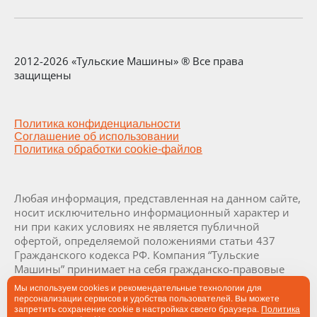
2012-2026 «Тульские Машины» ® Все права
защищены
Политика конфиденциальности
Соглашение об использовании
Политика обработки cookie-файлов
Любая информация, представленная на данном сайте,
носит исключительно информационный характер и
ни при каких условиях не является публичной
офертой, определяемой положениями статьи 437
Гражданского кодекса РФ. Компания “Тульские
Машины” принимает на себя гражданско-правовые
обязательства исключительно в результате отдельно
Мы используем cookies и рекомендательные технологии для
и специально совершенных сделок. Визуализация и
персонализации сервисов и удобства пользователей. Вы можете
комплектация заводов и их составляющих являются
запретить сохранение cookie в настройках своего браузера.
Политика