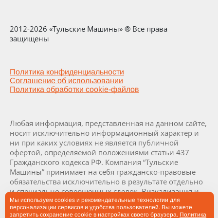
2012-2026 «Тульские Машины» ® Все права
защищены
Политика конфиденциальности
Соглашение об использовании
Политика обработки cookie-файлов
Любая информация, представленная на данном сайте,
носит исключительно информационный характер и
ни при каких условиях не является публичной
офертой, определяемой положениями статьи 437
Гражданского кодекса РФ. Компания “Тульские
Машины” принимает на себя гражданско-правовые
обязательства исключительно в результате отдельно
и специально совершенных сделок. Визуализация и
комплектация заводов и их составляющих являются
Мы используем cookies и рекомендательные технологии для
персонализации сервисов и удобства пользователей. Вы можете
проектными и могут быть изменены в ходе
запретить сохранение cookie в настройках своего браузера.
Политика