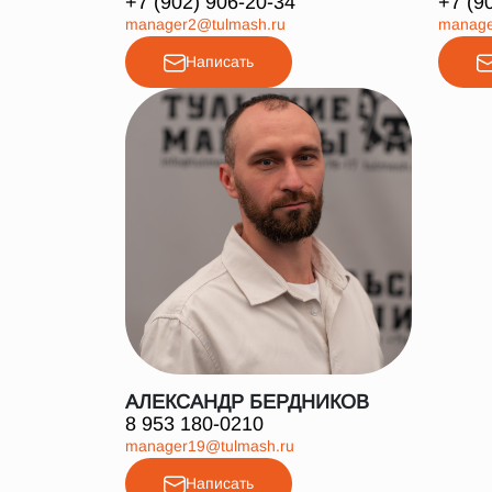
+7 (902) 906-20-34
+7 (9
manager2@tulmash.ru
manage
Написать
АЛЕКСАНДР БЕРДНИКОВ
8 953 180-0210
manager19@tulmash.ru
Написать