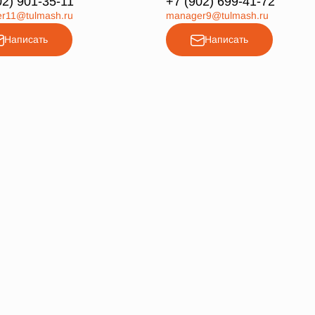
02) 901-35-11
+7 (902) 699-41-72
r11@tulmash.ru
manager9@tulmash.ru
Написать
Написать