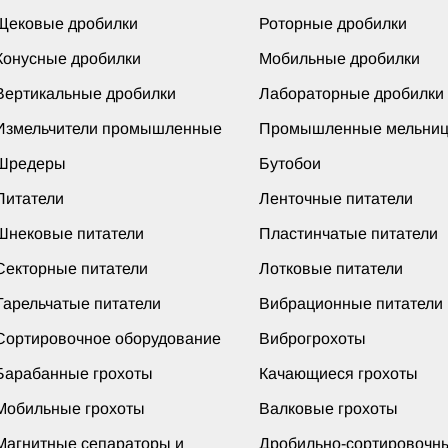
Щековые дробилки
Роторные дробилки
Конусные дробилки
Мобильные дробилки
Вертикальные дробилки
Лабораторные дробилки
Измельчители промышленные
Промышленные мельни
Шредеры
Бутобои
Питатели
Ленточные питатели
Шнековые питатели
Пластинчатые питатели
Секторные питатели
Лотковые питатели
Тарельчатые питатели
Вибрационные питатели
Сортировочное оборудование
Виброгрохоты
Барабанные грохоты
Качающиеся грохоты
Мобильные грохоты
Валковые грохоты
Магнитные сепараторы и
Дробильно-сортировочн