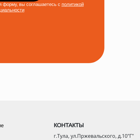
 форму, вы соглашаетесь с
политикой
циальности
КОНТАКТЫ
ие
г.Тула, ул.Пржевальского, д.10"Г"