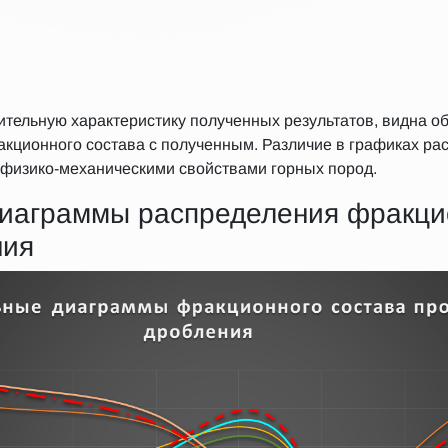
ительную характеристику полученных результатов, видна о
кционного состава с полученным. Различие в графиках р
 физико-механическими свойствами горных пород.
иаграммы распределения фракцио
ния