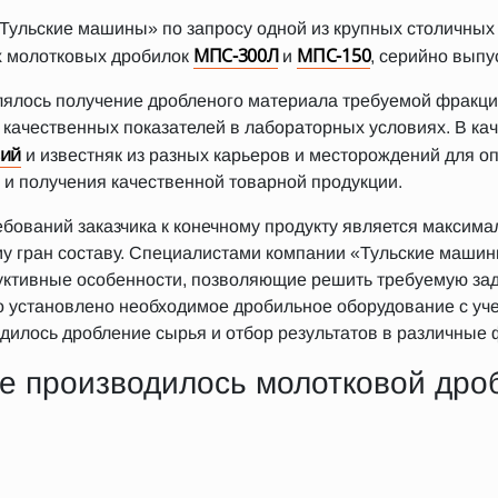
ульские машины» по запросу одной из крупных столичных
МПС-300Л
МПС-150
х молотковых дробилок
и
, серийно вып
ялось получение дробленого материала требуемой фракции
 качественных показателей в лабораторных условиях. В ка
вий
и известняк из разных карьеров и месторождений для 
 и получения качественной товарной продукции.
бований заказчика к конечному продукту является максим
му гран составу. Специалистами компании «Тульские маши
уктивные особенности, позволяющие решить требуемую зад
установлено необходимое дробильное оборудование с учет
дилось дробление сырья и отбор результатов в различные
е производилось молотковой др