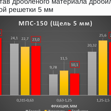
тав дробленого материала дроби
ой решетки 5 мм