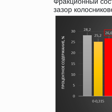
Фракционный сос
зазор колосников