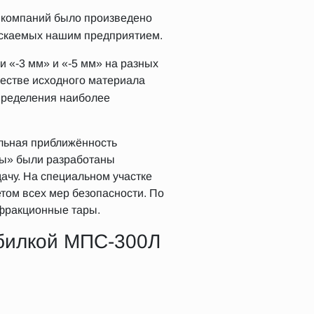
 компаний было произведено
ускаемых нашим предприятием.
 «-3 мм» и «-5 мм» на разных
честве исходного материала
определения наиболее
альная приближённость
ны» были разработаны
ачу. На специальном участке
ом всех мер безопасности. По
 фракционные тары.
обилкой МПС-300Л