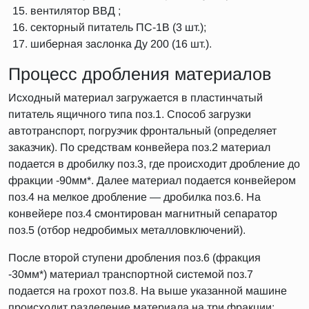
вентилятор ВВД ;
секторный питатель ПС-1В (3 шт.);
шиберная заслонка Ду 200 (16 шт.).
Процесс дробления материалов
Исходный материал загружается в пластинчатый
питатель ящичного типа поз.1. Способ загрузки
автотранспорт, погрузчик фронтальный (определяет
заказчик). По средствам конвейера поз.2 материал
подается в дробилку поз.3, где происходит дробление до
фракции -90мм*. Далее материал подается конвейером
поз.4 на мелкое дробление — дробилка поз.6. На
конвейере поз.4 смонтирован магнитный сепаратор
поз.5 (отбор недробимых металловключений).
После второй ступени дробления поз.6 (фракция
-30мм*) материал транспортной системой поз.7
подается на грохот поз.8. На выше указанной машине
происходит разделение материала на три фракции: