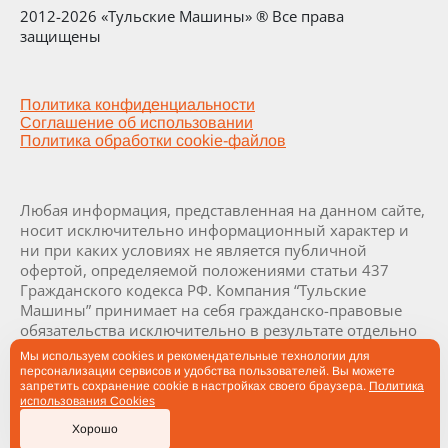
2012-2026 «Тульские Машины» ® Все права
защищены
Политика конфиденциальности
Соглашение об использовании
Политика обработки cookie-файлов
Любая информация, представленная на данном сайте,
носит исключительно информационный характер и
ни при каких условиях не является публичной
офертой, определяемой положениями статьи 437
Гражданского кодекса РФ. Компания “Тульские
Машины” принимает на себя гражданско-правовые
обязательства исключительно в результате отдельно
и специально совершенных сделок. Визуализация и
Мы используем cookies и рекомендательные технологии для
комплектация заводов и их составляющих являются
персонализации сервисов и удобства пользователей. Вы можете
запретить сохранение cookie в настройках своего браузера.
Политика
проектными и могут быть изменены в ходе
использования Cookies
производства заводов по согласованию с заказчиком.
Хорошо