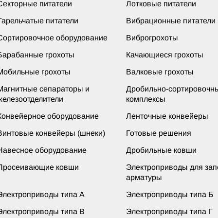
Секторные питатели
Лотковые питатели
Тарельчатые питатели
Вибрационные питатели
Сортировочное оборудование
Виброгрохоты
Барабанные грохоты
Качающиеся грохоты
Мобильные грохоты
Валковые грохоты
Магнитные сепараторы и
Дробильно-сортировочн
железоотделители
комплексы
Конвейерное оборудование
Ленточные конвейеры
Винтовые конвейеры (шнеки)
Готовые решения
Навесное оборудование
Дробильные ковши
Просеивающие ковши
Электроприводы для за
арматуры
Электроприводы типа А
Электроприводы типа Б
Электроприводы типа В
Электроприводы типа Г