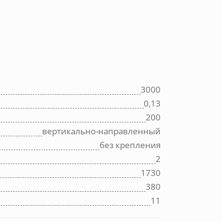
3000
0,13
200
вертикально-направленный
без крепления
2
1730
380
11