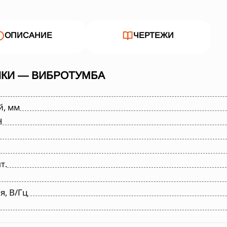
ОПИСАНИЕ
ЧЕРТЕЖИ
ИКИ — ВИБРОТУМБА
й, мм
Н
т.
, В/Гц