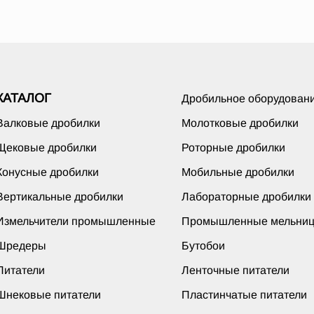
КАТАЛОГ
Дробильное оборудован
Валковые дробилки
Молотковые дробилки
Щековые дробилки
Роторные дробилки
Конусные дробилки
Мобильные дробилки
Вертикальные дробилки
Лабораторные дробилки
Измельчители промышленные
Промышленные мельни
Шредеры
Бутобои
Питатели
Ленточные питатели
Шнековые питатели
Пластинчатые питатели