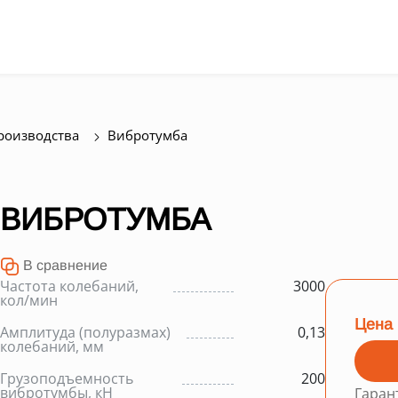
производства
Вибротумба
ВИБРОТУМБА
В сравнение
Частота колебаний,
3000
кол/мин
Цена 
Амплитуда (полуразмах)
0,13
колебаний, мм
Грузоподъемность
200
вибротумбы, кН
Гаран