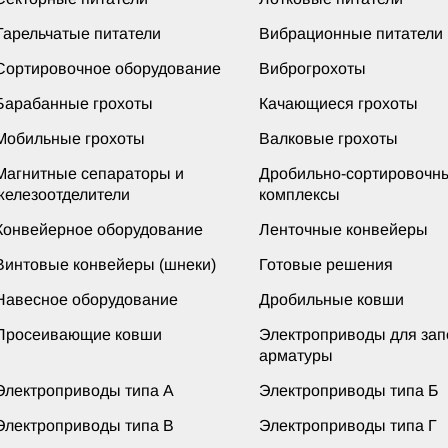
Тарельчатые питатели
Вибрационные питатели
Сортировочное оборудование
Виброгрохоты
Барабанные грохоты
Качающиеся грохоты
Мобильные грохоты
Валковые грохоты
Магнитные сепараторы и
Дробильно-сортировочн
железоотделители
комплексы
Конвейерное оборудование
Ленточные конвейеры
Винтовые конвейеры (шнеки)
Готовые решения
Навесное оборудование
Дробильные ковши
Просеивающие ковши
Электроприводы для за
арматуры
Электроприводы типа А
Электроприводы типа Б
Электроприводы типа В
Электроприводы типа Г