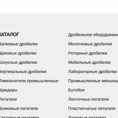
КАТАЛОГ
Дробильное оборудован
Валковые дробилки
Молотковые дробилки
Щековые дробилки
Роторные дробилки
Конусные дробилки
Мобильные дробилки
Вертикальные дробилки
Лабораторные дробилки
Измельчители промышленные
Промышленные мельни
Шредеры
Бутобои
Питатели
Ленточные питатели
Шнековые питатели
Пластинчатые питатели
Секторные питатели
Лотковые питатели