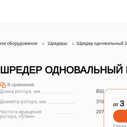
ое оборудование
Шредеры
Шредер одновальный Ш
ШРЕДЕР ОДНОВАЛЬНЫЙ Ш
В сравнение
Длина ротора, мм
850
Диаметр ротора, мм
310
3
от
Частота вращения
207
ротора, об/мин
Гаран