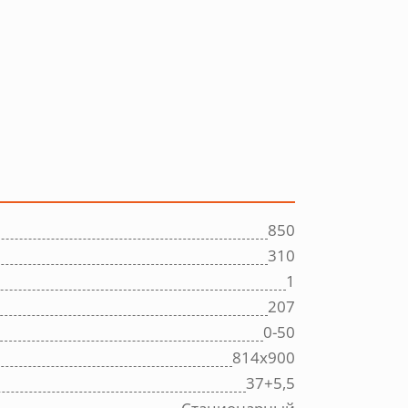
850
310
1
207
0-50
814х900
37+5,5