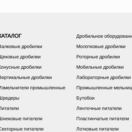
КАТАЛОГ
Дробильное оборудован
Валковые дробилки
Молотковые дробилки
Щековые дробилки
Роторные дробилки
Конусные дробилки
Мобильные дробилки
Вертикальные дробилки
Лабораторные дробилки
Измельчители промышленные
Промышленные мельни
Шредеры
Бутобои
Питатели
Ленточные питатели
Шнековые питатели
Пластинчатые питатели
Секторные питатели
Лотковые питатели