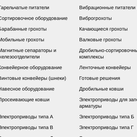
Тарельчатые питатели
Вибрационные питатели
Сортировочное оборудование
Виброгрохоты
Барабанные грохоты
Качающиеся грохоты
Мобильные грохоты
Валковые грохоты
Магнитные сепараторы и
Дробильно-сортировочн
железоотделители
комплексы
Конвейерное оборудование
Ленточные конвейеры
Винтовые конвейеры (шнеки)
Готовые решения
Навесное оборудование
Дробильные ковши
Просеивающие ковши
Электроприводы для за
арматуры
Электроприводы типа А
Электроприводы типа Б
Электроприводы типа В
Электроприводы типа Г