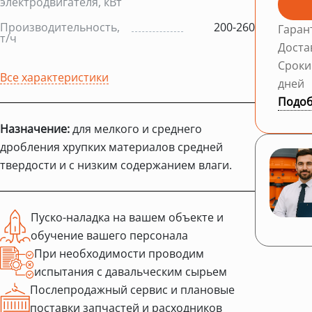
электродвигателя, кВт
Производительность,
200-260
Гаран
т/ч
Доста
Сроки
Все характеристики
дней
Подоб
Назначение:
для мелкого и среднего
дробления хрупких материалов средней
твердости и с низким содержанием влаги.
Пуско-наладка на вашем объекте и
обучение вашего персонала
При необходимости проводим
испытания с давальческим сырьем
Послепродажный сервис и плановые
поставки запчастей и расходников