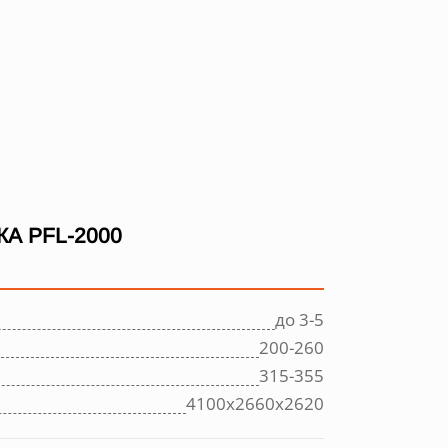
А PFL-2000
до 3-5
200-260
315-355
4100х2660х2620