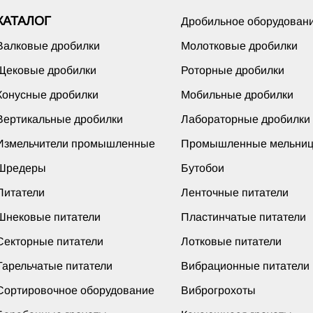
КАТАЛОГ
Дробильное оборудован
Валковые дробилки
Молотковые дробилки
Щековые дробилки
Роторные дробилки
Конусные дробилки
Мобильные дробилки
Вертикальные дробилки
Лабораторные дробилки
Измельчители промышленные
Промышленные мельни
Шредеры
Бутобои
Питатели
Ленточные питатели
Шнековые питатели
Пластинчатые питатели
Секторные питатели
Лотковые питатели
Тарельчатые питатели
Вибрационные питатели
Сортировочное оборудование
Виброгрохоты