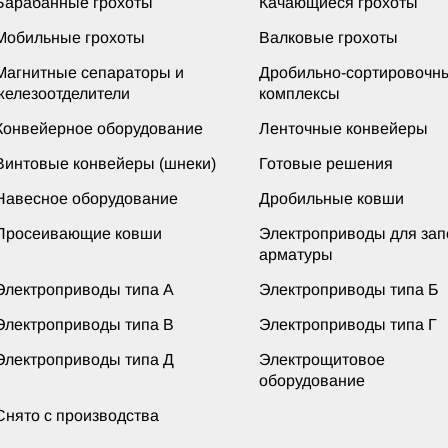
Барабанные грохоты
Качающиеся грохоты
Мобильные грохоты
Валковые грохоты
Магнитные сепараторы и
Дробильно-сортировочн
железоотделители
комплексы
Конвейерное оборудование
Ленточные конвейеры
Винтовые конвейеры (шнеки)
Готовые решения
Навесное оборудование
Дробильные ковши
Просеивающие ковши
Электроприводы для за
арматуры
Электроприводы типа А
Электроприводы типа Б
Электроприводы типа В
Электроприводы типа Г
Электроприводы типа Д
Электрощитовое
оборудование
Снято с производства