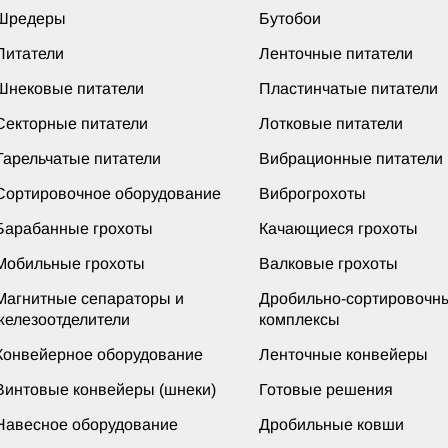
Шредеры
Бутобои
Питатели
Ленточные питатели
Шнековые питатели
Пластинчатые питатели
Секторные питатели
Лотковые питатели
Тарельчатые питатели
Вибрационные питатели
Сортировочное оборудование
Виброгрохоты
Барабанные грохоты
Качающиеся грохоты
Мобильные грохоты
Валковые грохоты
Магнитные сепараторы и
Дробильно-сортировочн
железоотделители
комплексы
Конвейерное оборудование
Ленточные конвейеры
Винтовые конвейеры (шнеки)
Готовые решения
Навесное оборудование
Дробильные ковши