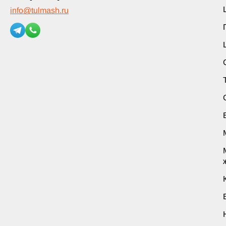
info
@
tulmash.ru