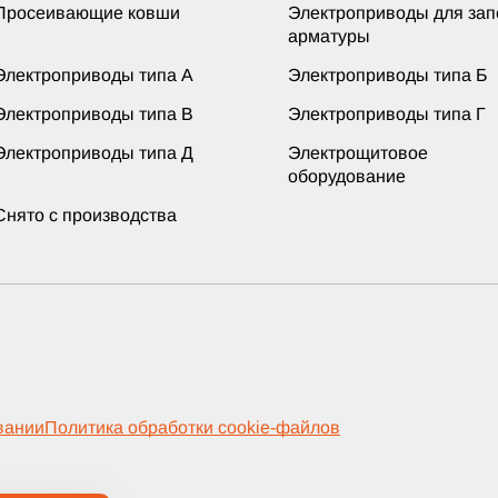
Просеивающие ковши
Электроприводы для за
арматуры
Электроприводы типа А
Электроприводы типа Б
Электроприводы типа В
Электроприводы типа Г
Электроприводы типа Д
Электрощитовое
оборудование
Снято с производства
вании
Политика обработки cookie-файлов