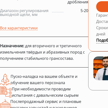
дробления
Диапазон регулирования
5-20
выходной щели, мм
Гаран
Доста
Сроки
Все характеристики
дней
Подоб
Назначение:
для вторичного и третичного
измельчения твёрдых и абразивных пород с
получением стабильного грансостава.
Пуско-наладка на вашем объекте и
обучение вашего персонала
При необходимости проводим
испытания с давальческим сырьем
Послепродажный сервис и плановые
поставки запчастей и расходников