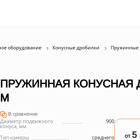
ое оборудование
Конусные дробилки
Пружинные 
ПРУЖИННАЯ КОНУСНАЯ Д
M
В сравнение
Диаметр подвижного
900
конуса, мм
5
от
Тип камеры
среднего