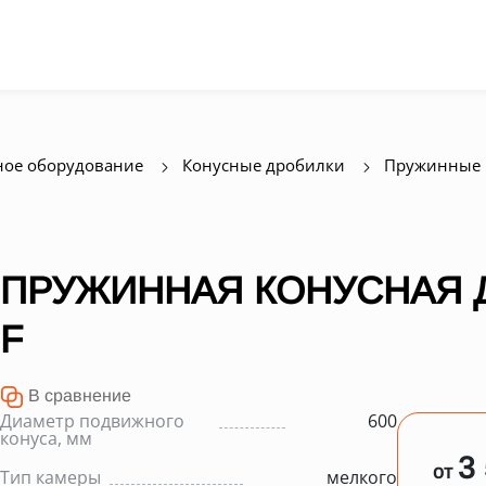
ое оборудование
Конусные дробилки
Пружинные 
ПРУЖИННАЯ КОНУСНАЯ Д
F
В сравнение
Диаметр подвижного
600
конуса, мм
3
от
Тип камеры
мелкого