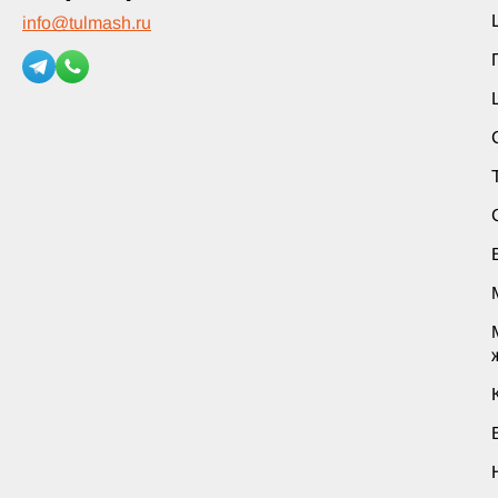
info
@
tulmash.ru