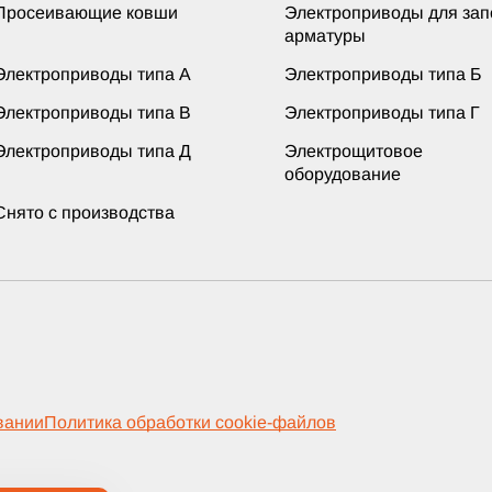
Просеивающие ковши
Электроприводы для за
арматуры
Электроприводы типа А
Электроприводы типа Б
Электроприводы типа В
Электроприводы типа Г
Электроприводы типа Д
Электрощитовое
оборудование
Снято с производства
вании
Политика обработки cookie-файлов