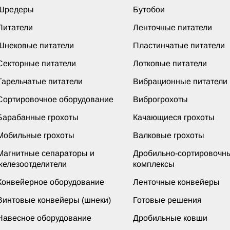
Шредеры
Бутобои
Питатели
Ленточные питатели
Шнековые питатели
Пластинчатые питатели
Секторные питатели
Лотковые питатели
Тарельчатые питатели
Вибрационные питатели
Сортировочное оборудование
Виброгрохоты
Барабанные грохоты
Качающиеся грохоты
Мобильные грохоты
Валковые грохоты
Магнитные сепараторы и
Дробильно-сортировочн
железоотделители
комплексы
Конвейерное оборудование
Ленточные конвейеры
Винтовые конвейеры (шнеки)
Готовые решения
Навесное оборудование
Дробильные ковши