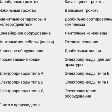
Барабанные грохоты
Качающиеся грохоты
Мобильные грохоты
Валковые грохоты
Магнитные сепараторы и
Дробильно-сортировочн
железоотделители
комплексы
Конвейерное оборудование
Ленточные конвейеры
Винтовые конвейеры (шнеки)
Готовые решения
Навесное оборудование
Дробильные ковши
Просеивающие ковши
Электроприводы для за
арматуры
Электроприводы типа А
Электроприводы типа Б
Электроприводы типа В
Электроприводы типа Г
Электроприводы типа Д
Электрощитовое
оборудование
Снято с производства