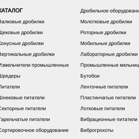
КАТАЛОГ
Дробильное оборудован
Валковые дробилки
Молотковые дробилки
Щековые дробилки
Роторные дробилки
Конусные дробилки
Мобильные дробилки
Вертикальные дробилки
Лабораторные дробилки
Измельчители промышленные
Промышленные мельни
Шредеры
Бутобои
Питатели
Ленточные питатели
Шнековые питатели
Пластинчатые питатели
Секторные питатели
Лотковые питатели
Тарельчатые питатели
Вибрационные питатели
Сортировочное оборудование
Виброгрохоты