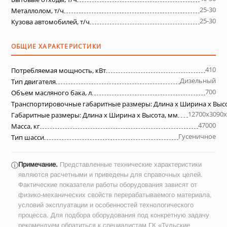
25-30
Металлолом, т/ч
25-30
Кузова автомобилей, т/ч
ОБЩИЕ ХАРАКТЕРИСТИКИ
410
Потребляемая мощность, кВт
Дизельный
Тип двигателя
700
Объем масляного бака, л
Транспортировочные габаритные размеры: Длина х Ширина х Выс
12700х3090х
Габаритные размеры: Длина х Ширина х Высота, мм
47000
Масса, кг
Гусеничное
Тип шасси
Примечание.
Представленные технические характеристики
ⓘ
являются расчетными и приведены для справочных целей.
Фактические показатели работы оборудования зависят от
физико-механических свойств перерабатываемого материала,
условий эксплуатации и особенностей технологического
процесса. Для подбора оборудования под конкретную задачу
рекомендуем обратиться к специалистам ГК «Тульские