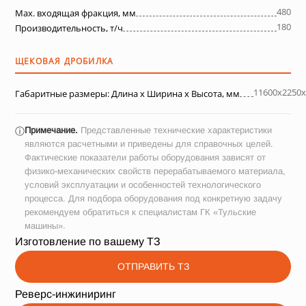
480
Max. входящая фракция, мм
180
Производительность, т/ч
ЩЕКОВАЯ ДРОБИЛКА
11600х2250х
Габаритные размеры: Длина х Ширина х Высота, мм
Примечание.
Представленные технические характеристики
ⓘ
являются расчетными и приведены для справочных целей.
Фактические показатели работы оборудования зависят от
физико-механических свойств перерабатываемого материала,
условий эксплуатации и особенностей технологического
процесса. Для подбора оборудования под конкретную задачу
рекомендуем обратиться к специалистам ГК «Тульские
машины».
Изготовление по вашему ТЗ
ОТПРАВИТЬ ТЗ
Реверс-инжиниринг