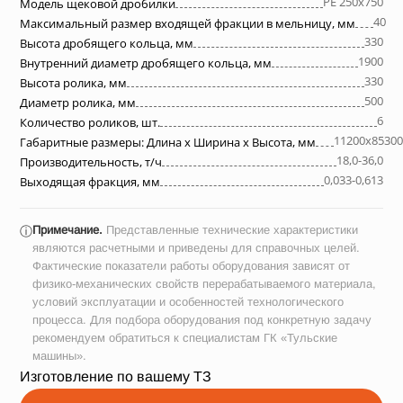
PE 250x750
Модель щековой дробилки
40
Максимальный размер входящей фракции в мельницу, мм
330
Высота дробящего кольца, мм
1900
Внутренний диаметр дробящего кольца, мм
330
Высота ролика, мм
500
Диаметр ролика, мм
6
Количество роликов, шт.
11200х85300
Габаритные размеры: Длина х Ширина х Высота, мм
18,0-36,0
Производительность, т/ч
0,033-0,613
Выходящая фракция, мм
Примечание.
Представленные технические характеристики
ⓘ
являются расчетными и приведены для справочных целей.
Фактические показатели работы оборудования зависят от
физико-механических свойств перерабатываемого материала,
условий эксплуатации и особенностей технологического
процесса. Для подбора оборудования под конкретную задачу
рекомендуем обратиться к специалистам ГК «Тульские
машины».
Изготовление по вашему ТЗ