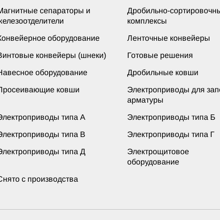
Магнитные сепараторы и
Дробильно-сортировочн
железоотделители
комплексы
Конвейерное оборудование
Ленточные конвейеры
Винтовые конвейеры (шнеки)
Готовые решения
Навесное оборудование
Дробильные ковши
Просеивающие ковши
Электроприводы для за
арматуры
Электроприводы типа А
Электроприводы типа Б
Электроприводы типа В
Электроприводы типа Г
Электроприводы типа Д
Электрощитовое
оборудование
Снято с производства