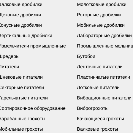
Валковые дробилки
Молотковые дробилки
Щековые дробилки
Роторные дробилки
Конусные дробилки
Мобильные дробилки
Вертикальные дробилки
Лабораторные дробилки
Измельчители промышленные
Промышленные мельни
Шредеры
Бутобои
Питатели
Ленточные питатели
Шнековые питатели
Пластинчатые питатели
Секторные питатели
Лотковые питатели
Тарельчатые питатели
Вибрационные питатели
Сортировочное оборудование
Виброгрохоты
Барабанные грохоты
Качающиеся грохоты
Мобильные грохоты
Валковые грохоты