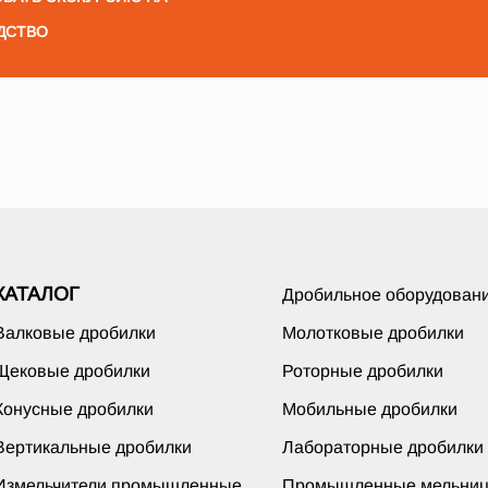
ДСТВО
КАТАЛОГ
Дробильное оборудован
Валковые дробилки
Молотковые дробилки
Щековые дробилки
Роторные дробилки
Конусные дробилки
Мобильные дробилки
Вертикальные дробилки
Лабораторные дробилки
Измельчители промышленные
Промышленные мельни