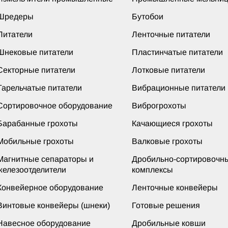
Шредеры
Бутобои
Питатели
Ленточные питатели
Шнековые питатели
Пластинчатые питатели
Секторные питатели
Лотковые питатели
Тарельчатые питатели
Вибрационные питатели
Сортировочное оборудование
Виброгрохоты
Барабанные грохоты
Качающиеся грохоты
Мобильные грохоты
Валковые грохоты
Магнитные сепараторы и
Дробильно-сортировочн
железоотделители
комплексы
Конвейерное оборудование
Ленточные конвейеры
Винтовые конвейеры (шнеки)
Готовые решения
Навесное оборудование
Дробильные ковши