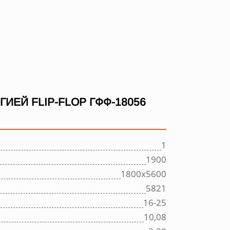
ЕЙ FLIP-FLOP ГФФ-18056
1
1900
1800х5600
5821
16-25
10,08