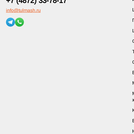
+7 (4872) 33-78-17
info
@
tulmash.ru