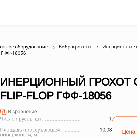
очное оборудование
Виброгрохоты
Инерционные гр
p ГФФ-18056
ИНЕРЦИОННЫЙ ГРОХОТ 
FLIP-FLOP ГФФ-18056
В сравнение
Число ярусов, шт.
1
Площадь просеивающей
10,08
Цена 
поверхности, м²