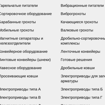
Тарельчатые питатели
Вибрационные питатели
Сортировочное оборудование
Виброгрохоты
Барабанные грохоты
Качающиеся грохоты
Мобильные грохоты
Валковые грохоты
Магнитные сепараторы и
Дробильно-сортировочн
железоотделители
комплексы
Конвейерное оборудование
Ленточные конвейеры
Винтовые конвейеры (шнеки)
Готовые решения
Навесное оборудование
Дробильные ковши
Просеивающие ковши
Электроприводы для за
арматуры
Электроприводы типа А
Электроприводы типа Б
Электроприводы типа В
Электроприводы типа Г