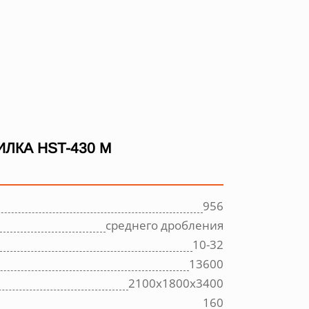
ЛКА HST-430 M
956
среднего дробления
10-32
13600
2100х1800х3400
160