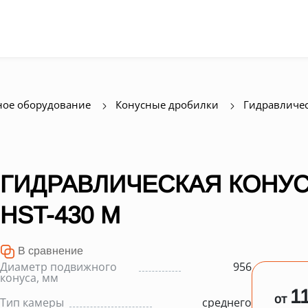
ое оборудование
Конусные дробилки
Гидравличе
ГИДРАВЛИЧЕСКАЯ КОНУ
HST-430 M
В сравнение
Диаметр подвижного
956
конуса, мм
1
от
Тип камеры
среднего