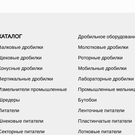
КАТАЛОГ
Дробильное оборудован
Валковые дробилки
Молотковые дробилки
Щековые дробилки
Роторные дробилки
Конусные дробилки
Мобильные дробилки
Вертикальные дробилки
Лабораторные дробилки
Измельчители промышленные
Промышленные мельни
Шредеры
Бутобои
Питатели
Ленточные питатели
Шнековые питатели
Пластинчатые питатели
Секторные питатели
Лотковые питатели